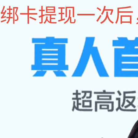
亿万28
媒体中心
公司动态