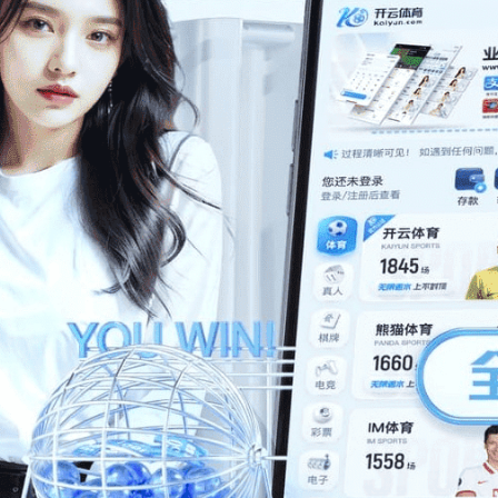
趣。 开辟存量基建
望慰问基层一线劳动者和劳模先进代表
乐更有趣。 高速公路REIT获证监会批复